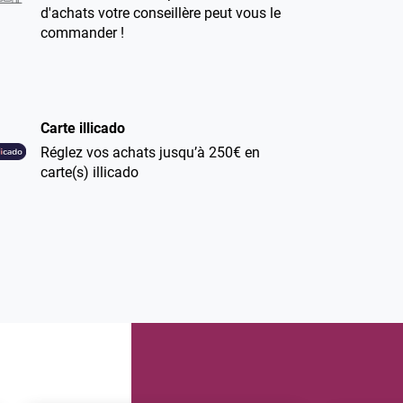
d'achats votre conseillère peut vous le
commander !
Carte illicado
Réglez vos achats jusqu’à 250€ en
carte(s) illicado
Climatisation dans nos magasins
Pour votre confort lors de votre
shopping et de vos essayages,
l’ensemble de nos boutiques
bénéficient d’une climatisation.