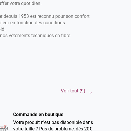
fer votre quotidien.
er depuis 1953 est reconnu pour son confort
aleur en fonction des conditions
id.
 nos vêtements techniques en fibre
Nous vous accompagnons chaque saison avec
ver mais aussi avec nos t-shirts, jupes,
Voir tout (9)
Commande en boutique
Votre produit n'est pas disponible dans
votre taille ? Pas de problème, dès 20€