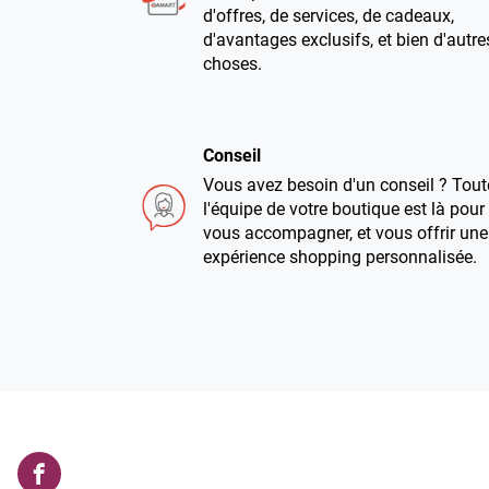
d'offres, de services, de cadeaux,
d'avantages exclusifs, et bien d'autre
choses.
Conseil
Vous avez besoin d'un conseil ? Tout
l'équipe de votre boutique est là pour
vous accompagner, et vous offrir une
expérience shopping personnalisée.
3x sans frais
Vous avez envie de craquer ? Bonne
nouvelle : à partir de 60€ d'achats,
vous pouvez désormais régler en 3
fois sans frais !
Damart