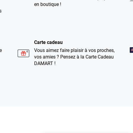
en boutique !
s
Carte cadeau
e
Vous aimez faire plaisir à vos proches,
vos amies ? Pensez à la Carte Cadeau
DAMART !
Retouches
Vous avez des ourlets, une retouche à
faire ? Notre service retouches
s'occupe de tout !