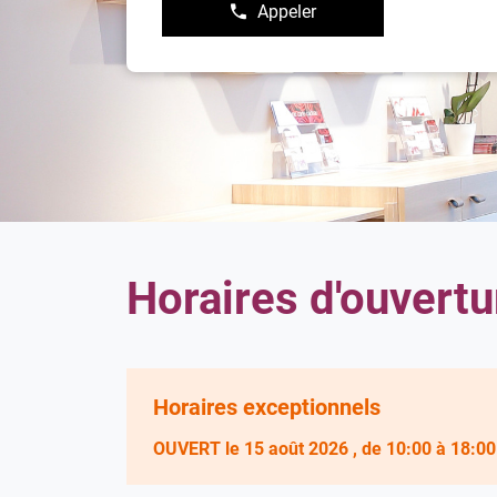
Appeler
Afficher
le
numéro
de
téléphone
du
point
de
vente
Damart
Bayonne
Horaires d'ouvertu
Horaires exceptionnels
OUVERT
le 15 août 2026
, de 10:00 à 18:00