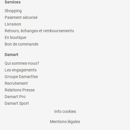
Services
fenêtre)
nouvelle
fenêtre)
(ouvre
Shopping
dans
(ouvre
Paiement sécurisé
une
dans
(ouvre
nouvelle
Livraison
une
dans
fenêtre)
(ouvre
nouvelle
Retours, échanges et remboursements
une
dans
fenêtre)
(ouvre
nouvelle
En boutique
une
dans
fenêtre)
(ouvre
nouvelle
Bon de commande
une
dans
fenêtre)
nouvelle
une
Damart
fenêtre)
nouvelle
fenêtre)
(ouvre
Qui sommes-nous?
dans
(ouvre
Les engagements
une
dans
(ouvre
nouvelle
Groupe Damarttex
une
dans
fenêtre)
(ouvre
nouvelle
Recrutement
une
dans
fenêtre)
(ouvre
nouvelle
Relations Presse
une
dans
fenêtre)
(ouvre
nouvelle
Damart Pro
une
dans
fenêtre)
(ouvre
nouvelle
Damart Sport
une
dans
fenêtre)
nouvelle
(ouvre
Info cookies
une
fenêtre)
nouvelle
dans
fenêtre)
(ouvre
Mentions légales
une
dans
nouvelle