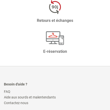
Retours et échanges
E-réservation
Besoin d'aide ?
(ouvre
FAQ
dans
(ouvre
Aide aux sourds et malentendants
une
dans
(ouvre
nouvelle
Contactez-nous
une
dans
fenêtre)
nouvelle
une