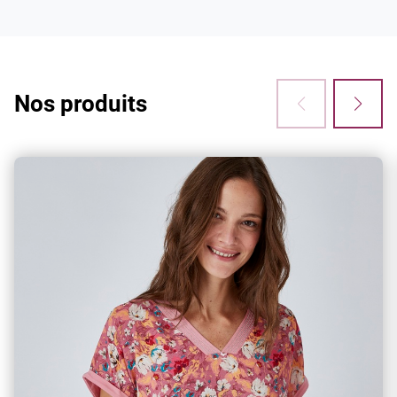
3x sans frais
Vous avez envie de craquer ? Bonne nouvelle :
à partir de 60€ d'achats, vous pouvez
désormais régler en 3 fois sans frais !
Nos produits
Retouches
Vous avez des ourlets, une retouche à faire ?
Notre service retouches s'occupe de tout !
Climatisation dans nos magasins
Pour votre confort lors de votre shopping et de
vos essayages, l’ensemble de nos boutiques
bénéficient d’une climatisation.