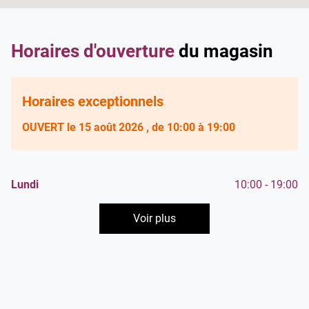
vente
Damart
Roubaix
Horaires d'ouverture
du magasin
Horaires exceptionnels
OUVERT
le 15 août 2026
, de 10:00 à 19:00
Horaires
Horaires
Lundi
10:00
-
19:00
d'ouverture
d'ouverture
Mardi
Mercredi
Jeudi
Vendredi
Samedi
Dimanche
10:00
10:00
10:00
10:00
10:00
-
-
-
-
-
Fermé
19:00
19:00
19:00
19:00
19:00
d'aujourd'hui
Voir plus
et
les
horaires
d'ouverture
du
point
de