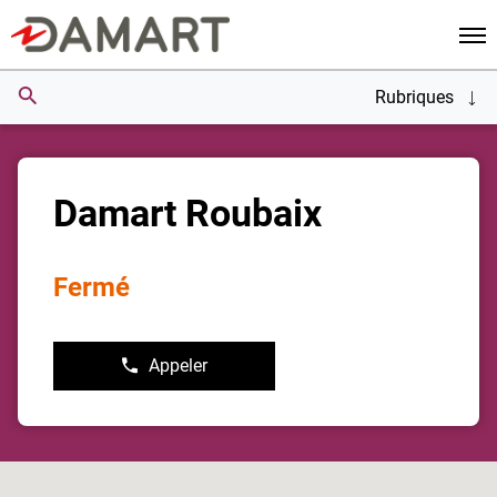
Men
Rubriques
Damart Roubaix
Fermé
Appeler
Afficher
le
numéro
de
téléphone
du
point