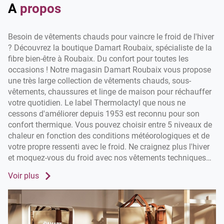
vente
A
propos
Damart
Roubaix
Besoin de vêtements chauds pour vaincre le froid de l'hiver
? Découvrez la boutique Damart Roubaix, spécialiste de la
fibre bien-être à Roubaix. Du confort pour toutes les
occasions ! Notre magasin Damart Roubaix vous propose
une très large collection de vêtements chauds, sous-
vêtements, chaussures et linge de maison pour réchauffer
votre quotidien. Le label Thermolactyl que nous ne
cessons d'améliorer depuis 1953 est reconnu pour son
confort thermique. Vous pouvez choisir entre 5 niveaux de
chaleur en fonction des conditions météorologiques et de
votre propre ressenti avec le froid. Ne craignez plus l'hiver
et moquez-vous du froid avec nos vêtements techniques
en fibre Thermolactyl ! Rendez-vous dans votre magasin
Voir plus
Damart Roubaix. Nous vous accompagnons chaque
saison avec nos manteaux, gilets, pulls et sous-vêtements
pour l'hiver mais aussi avec nos t-shirts, jupes,
chemisiers... pour l'été. Alors, n'attendez plus !