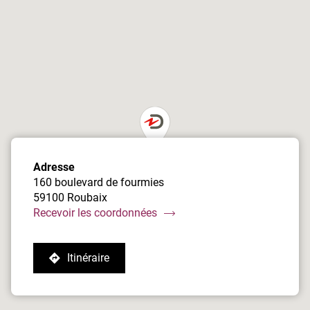
de
vente
Damart
Roubaix
Adresse
160 boulevard de fourmies
59100 Roubaix
du
Recevoir les coordonnées
point
de
Itinéraire
vente
jusqu'au
Damart
point
Roubaix
de