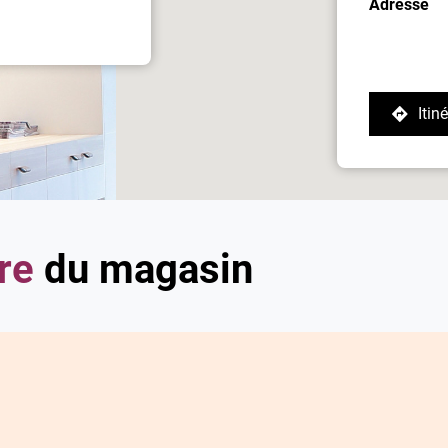
Adresse
Itin
j
p
d
v
D
Po
re
du magasin