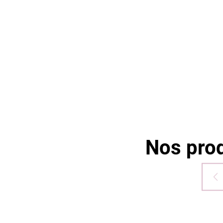
vous pouvez désormais régler en 3
fois sans frais !
Nos prod