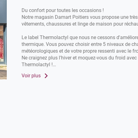
Du confort pour toutes les occasions !
Notre magasin Damart Poitiers vous propose une très 
vêtements, chaussures et linge de maison pour réchauf
Le label Thermolactyl que nous ne cessons d'amélior
thermique. Vous pouvez choisir entre 5 niveaux de ch
météorologiques et de votre propre ressenti avec le fro
Ne craignez plus l'hiver et moquez-vous du froid avec
Thermolactyl !
Voir plus
Rendez-vous dans votre magasin Damart Poitiers. 
nos manteaux, gilets, pulls et sous-vêtements pour l'hi
chemisiers... pour l'été. Alors, n'attendez plus !