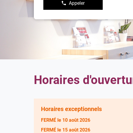
Appeler
Afficher
le
numéro
de
téléphone
du
point
de
vente
Damart
Poitiers
Horaires d'ouvertu
Horaires exceptionnels
FERMÉ
le 10 août 2026
FERMÉ
le 15 août 2026