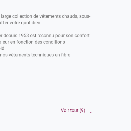
large collection de vêtements chauds, sous-
fer votre quotidien.
er depuis 1953 est reconnu pour son confort
aleur en fonction des conditions
id.
 nos vêtements techniques en fibre
Nous vous accompagnons chaque saison avec
ver mais aussi avec nos t-shirts, jupes,
Voir tout (9)