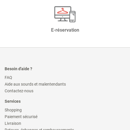
E-réservation
Besoin d'aide ?
(ouvre
FAQ
dans
(ouvre
Aide aux sourds et malentendants
une
dans
(ouvre
nouvelle
Contactez-nous
une
dans
fenêtre)
nouvelle
une
Services
fenêtre)
nouvelle
fenêtre)
(ouvre
Shopping
dans
(ouvre
Paiement sécurisé
une
dans
(ouvre
nouvelle
Livraison
une
dans
fenêtre)
(ouvre
nouvelle
Retours, échanges et remboursements