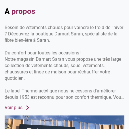
de
vente
A
propos
Damart
Saran
Besoin de vêtements chauds pour vaincre le froid de l'hiver
? Découvrez la boutique Damart Saran, spécialiste de la
fibre bien-être à Saran.
Du confort pour toutes les occasions !
Notre magasin Damart Saran vous propose une très large
collection de vêtements chauds, sous- vêtements,
chaussures et linge de maison pour réchauffer votre
quotidien.
Le label Thermolactyl que nous ne cessons d'améliorer
depuis 1953 est reconnu pour son confort thermique. Vous
pouvez choisir entre 5 niveaux de chaleur en fonction des
Voir plus
conditions météorologiques et de votre propre ressenti
avec le froid.
Ne craignez plus l'hiver et moquez-vous du froid avec nos
vêtements techniques en fibre Thermolactyl !