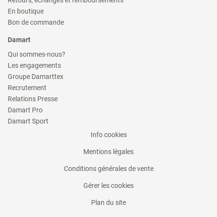
une
dans
fenêtre)
(ouvre
nouvelle
En boutique
une
dans
fenêtre)
(ouvre
nouvelle
Bon de commande
une
dans
fenêtre)
nouvelle
une
Damart
fenêtre)
nouvelle
fenêtre)
(ouvre
Qui sommes-nous?
dans
(ouvre
Les engagements
une
dans
(ouvre
nouvelle
Groupe Damarttex
une
dans
fenêtre)
(ouvre
nouvelle
Recrutement
une
dans
fenêtre)
(ouvre
nouvelle
Relations Presse
une
dans
fenêtre)
(ouvre
nouvelle
Damart Pro
une
dans
fenêtre)
(ouvre
nouvelle
Damart Sport
une
dans
fenêtre)
nouvelle
(ouvre
Info cookies
une
fenêtre)
nouvelle
dans
fenêtre)
(ouvre
Mentions légales
une
dans
nouvelle
(ouvre
Conditions générales de vente
une
fenêtre)
dans
nouvelle
Gérer les cookies
une
fenêtre)
nouvelle
Plan du site
fenêtre)