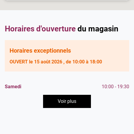
de
vente
Damart
Saran
Horaires d'ouverture
du magasin
Horaires exceptionnels
OUVERT
le 15 août 2026
, de 10:00 à 18:00
Horaires
Lundi
Mardi
Mercredi
Jeudi
Vendredi
10:00
10:00
10:00
10:00
10:00
-
-
-
-
-
19:30
19:30
19:30
19:30
19:30
Horaires
Samedi
10:00
-
19:30
d'ouverture
d'ouverture
Dimanche
Fermé
d'aujourd'hui
Voir plus
et
les
horaires
d'ouverture
du
point