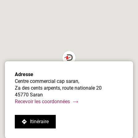
de
vente
Damart
Saran
Adresse
Centre commercial cap saran,
Za des cents arpents, route nationale 20
45770 Saran
du
Recevoir les coordonnées
point
de
Itinéraire
vente
jusqu'au
Damart
point
Saran