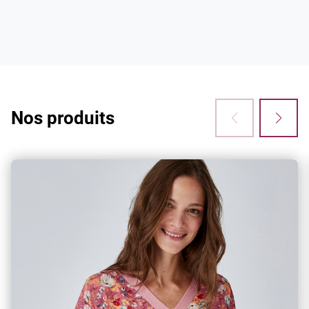
3x sans frais
Vous avez envie de craquer ? Bonne nouvelle :
à partir de 60€ d'achats, vous pouvez
désormais régler en 3 fois sans frais !
Nos produits
Retouches
Vous avez des ourlets, une retouche à faire ?
Notre service retouches s'occupe de tout !
Climatisation dans nos magasins
Pour votre confort lors de votre shopping et de
vos essayages, l’ensemble de nos boutiques
bénéficient d’une climatisation.