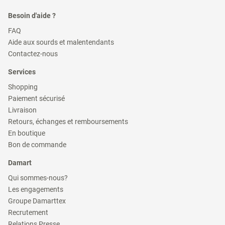
Besoin d'aide ?
(ouvre
FAQ
dans
(ouvre
Aide aux sourds et malentendants
une
dans
(ouvre
nouvelle
Contactez-nous
une
dans
fenêtre)
nouvelle
une
Services
fenêtre)
nouvelle
fenêtre)
(ouvre
Shopping
dans
(ouvre
Paiement sécurisé
une
dans
(ouvre
nouvelle
Livraison
une
dans
fenêtre)
(ouvre
nouvelle
Retours, échanges et remboursements
une
dans
fenêtre)
(ouvre
nouvelle
En boutique
une
dans
fenêtre)
(ouvre
nouvelle
Bon de commande
une
dans
fenêtre)
nouvelle
une
Damart
fenêtre)
nouvelle
fenêtre)
(ouvre
Qui sommes-nous?
dans
(ouvre
Les engagements
une
dans
(ouvre
nouvelle
Groupe Damarttex
une
dans
fenêtre)
(ouvre
nouvelle
Recrutement
une
dans
fenêtre)
(ouvre
nouvelle
Relations Presse