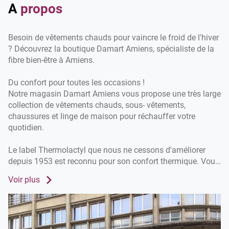
vente
A
propos
Damart
Amiens
Besoin de vêtements chauds pour vaincre le froid de l'hiver
? Découvrez la boutique Damart Amiens, spécialiste de la
fibre bien-être à Amiens.
Du confort pour toutes les occasions !
Notre magasin Damart Amiens vous propose une très large
collection de vêtements chauds, sous- vêtements,
chaussures et linge de maison pour réchauffer votre
quotidien.
Le label Thermolactyl que nous ne cessons d'améliorer
depuis 1953 est reconnu pour son confort thermique. Vous
pouvez choisir entre 5 niveaux de chaleur en fonction des
Voir plus
conditions météorologiques et de votre propre ressenti
avec le froid.
Ne craignez plus l'hiver et moquez-vous du froid avec nos
vêtements techniques en fibre Thermolactyl !