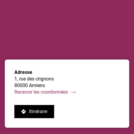
de
vente
Damart
Amiens
Adresse
1, rue des crignons
80000 Amiens
du
Recevoir les coordonnées
point
de
Itinéraire
vente
jusqu'au
Damart
point
Amiens
de