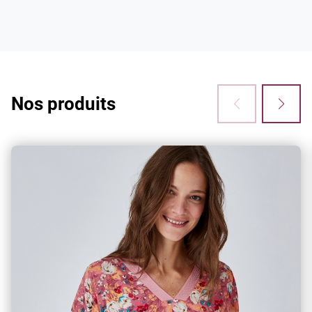
3x sans frais
Vous avez envie de craquer ? Bonne nouvelle :
à partir de 60€ d'achats, vous pouvez
désormais régler en 3 fois sans frais !
Nos produits
Retouches
Vous avez des ourlets, une retouche à faire ?
Notre service retouches s'occupe de tout !
Climatisation dans nos magasins
Pour votre confort lors de votre shopping et de
vos essayages, l’ensemble de nos boutiques
bénéficient d’une climatisation.