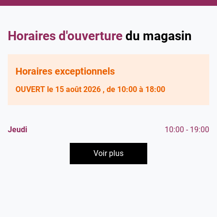
vente
Damart
Amiens
Horaires d'ouverture
du magasin
Horaires exceptionnels
OUVERT
le 15 août 2026
, de 10:00 à 18:00
Horaires
Lundi
Mardi
Mercredi
10:00
10:00
10:00
-
-
-
19:00
19:00
19:00
Horaires
Jeudi
10:00
-
19:00
d'ouverture
d'ouverture
Vendredi
Samedi
Dimanche
10:00
10:00
-
-
Fermé
19:00
19:00
d'aujourd'hui
Voir plus
et
les
horaires
d'ouverture
du
point
de