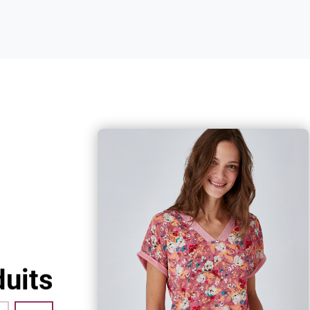
Retouches
Vous avez des ourlets, une retouche à
faire ? Notre service retouches
s'occupe de tout !
uits