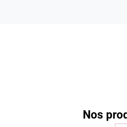
Valence
3x sans frais
Vous avez envie de craquer ? Bonne
nouvelle : à partir de 60€ d'achats,
vous pouvez désormais régler en 3
fois sans frais !
Nos prod