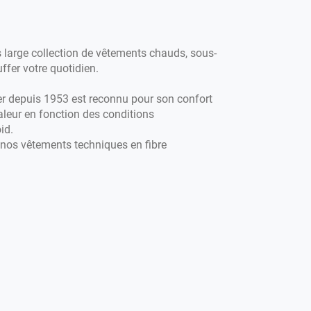
large collection de vêtements chauds, sous-
fer votre quotidien.
er depuis 1953 est reconnu pour son confort
aleur en fonction des conditions
id.
 nos vêtements techniques en fibre
ous vous accompagnons chaque saison avec
ver mais aussi avec nos t-shirts, jupes,