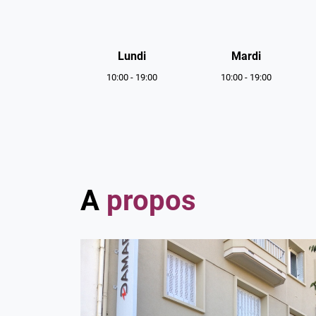
Horaires
d'ouverture
Lundi
Mardi
10:00
-
19:00
10:00
-
19:00
A
propos