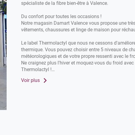
spécialiste de la fibre bien-être à Valence.
Du confort pour toutes les occasions !
Notre magasin Damart Valence vous propose une très 
vêtements, chaussures et linge de maison pour réchauf
Le label Thermolactyl que nous ne cessons d'amélior
thermique. Vous pouvez choisir entre 5 niveaux de ch
météorologiques et de votre propre ressenti avec le fro
Ne craignez plus l'hiver et moquez-vous du froid avec
Thermolactyl !
Voir plus
Rendez-vous dans votre magasin Damart Valence. N
nos manteaux, gilets, pulls et sous-vêtements pour l'hi
chemisiers... pour l'été. Alors, n'attendez plus !