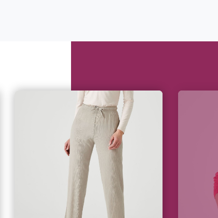
Climatisation dans nos magasins
Pour votre confort lors de votre
shopping et de vos essayages,
l’ensemble de nos boutiques
bénéficient d’une climatisation.