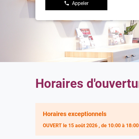
Appeler
Afficher
le
numéro
de
téléphone
du
point
de
vente
Damart
Valence
Horaires d'ouvertu
Horaires exceptionnels
OUVERT
le 15 août 2026
, de 10:00 à 18:00