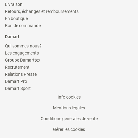
dans
(ouvre
nouvelle
Livraison
une
dans
fenêtre)
(ouvre
nouvelle
Retours, échanges et remboursements
une
dans
fenêtre)
(ouvre
nouvelle
En boutique
une
dans
fenêtre)
(ouvre
nouvelle
Bon de commande
une
dans
fenêtre)
nouvelle
une
Damart
fenêtre)
nouvelle
fenêtre)
(ouvre
Qui sommes-nous?
dans
(ouvre
Les engagements
une
dans
(ouvre
nouvelle
Groupe Damarttex
une
dans
fenêtre)
(ouvre
nouvelle
Recrutement
une
dans
fenêtre)
(ouvre
nouvelle
Relations Presse
une
dans
fenêtre)
(ouvre
nouvelle
Damart Pro
une
dans
fenêtre)
(ouvre
nouvelle
Damart Sport
une
dans
fenêtre)
nouvelle
(ouvre
Info cookies
une
fenêtre)
nouvelle
dans
fenêtre)
(ouvre
Mentions légales
une
dans
nouvelle
(ouvre
Conditions générales de vente
une
fenêtre)
dans
nouvelle
Gérer les cookies
une
fenêtre)
nouvelle