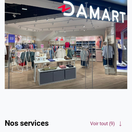
Ne craignez plus l'hiver et moquez-vous du froid avec nos
vêtements techniques en fibre Thermolactyl !
Rendez-vous dans votre magasin Damart Toulouse /
Labège. Nous vous accompagnons chaque saison avec
nos manteaux, gilets, pulls et sous-vêtements pour l'hiver
mais aussi avec nos t-shirts, jupes, chemisiers... pour l'été.
Alors, n'attendez plus !
Nos services
Voir tout (9)