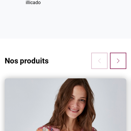
illicado
3x sans frais
Vous avez envie de craquer ? Bonne nouvelle :
à partir de 60€ d'achats, vous pouvez
désormais régler en 3 fois sans frais !
Nos produits
Retouches
Vous avez des ourlets, une retouche à faire ?
Notre service retouches s'occupe de tout !
Climatisation dans nos magasins
Pour votre confort lors de votre shopping et de
vos essayages, l’ensemble de nos boutiques