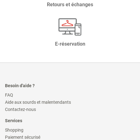
Retours et échanges
E-réservation
Besoin d'aide ?
(ouvre
FAQ
dans
(ouvre
Aide aux sourds et malentendants
une
dans
(ouvre
nouvelle
Contactez-nous
une
dans
fenêtre)
nouvelle
une
Services
fenêtre)
nouvelle
fenêtre)
(ouvre
Shopping
dans
(ouvre
Paiement sécurisé
une