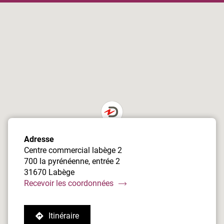
du
point
de
vente
Damart
Toulouse
/
Labège
Adresse
Centre commercial labège 2
700 la pyrénéenne, entrée 2
31670 Labège
du
Recevoir les coordonnées
point
de
Itinéraire
vente
jusqu'au