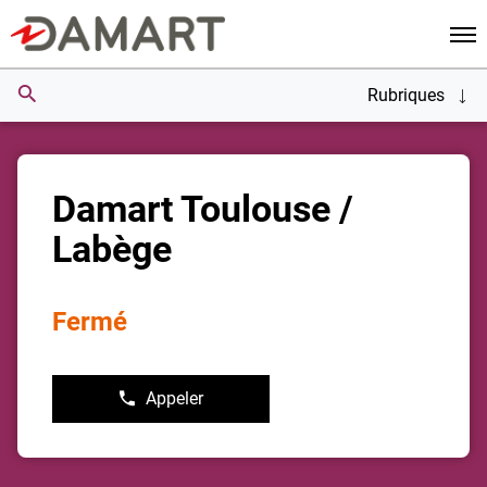
Men
Rubriques
Damart Toulouse /
Labège
Fermé
Appeler
Afficher
le
numéro
de
téléphone