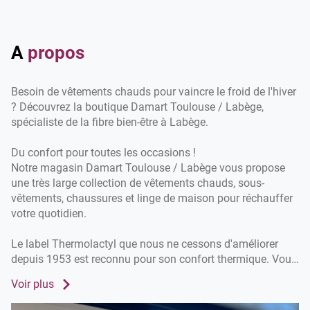
du
point
de
vente
A
propos
Damart
Toulouse
/
Besoin de vêtements chauds pour vaincre le froid de l'hiver
Labège
? Découvrez la boutique Damart Toulouse / Labège,
spécialiste de la fibre bien-être à Labège.
Du confort pour toutes les occasions !
Notre magasin Damart Toulouse / Labège vous propose
une très large collection de vêtements chauds, sous-
vêtements, chaussures et linge de maison pour réchauffer
votre quotidien.
Le label Thermolactyl que nous ne cessons d'améliorer
depuis 1953 est reconnu pour son confort thermique. Vous
pouvez choisir entre 5 niveaux de chaleur en fonction des
Voir plus
conditions météorologiques et de votre propre ressenti
avec le froid.