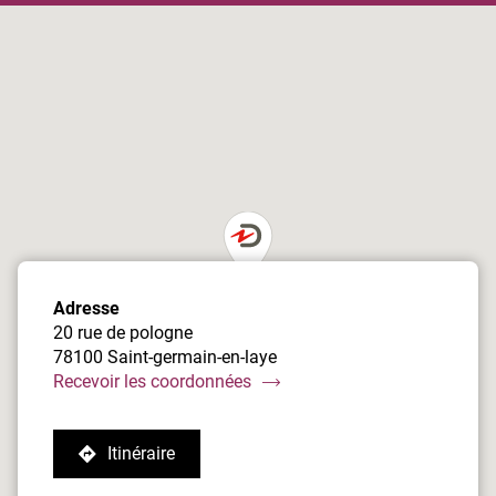
du
point
de
vente
Damart
Saint-
Germain-
En-
Laye
Adresse
20 rue de pologne
78100 Saint-germain-en-laye
du
Recevoir les coordonnées
point
de
Itinéraire
vente
jusqu'au
Damart
point