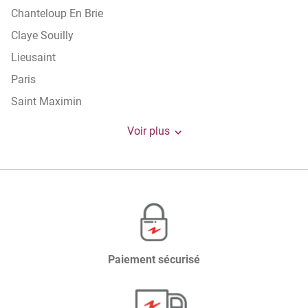
Chanteloup En Brie
Claye Souilly
Lieusaint
Paris
Saint Maximin
Versailles
Voir plus
de
points
de
vente
de
Damart
FR
Paiement sécurisé