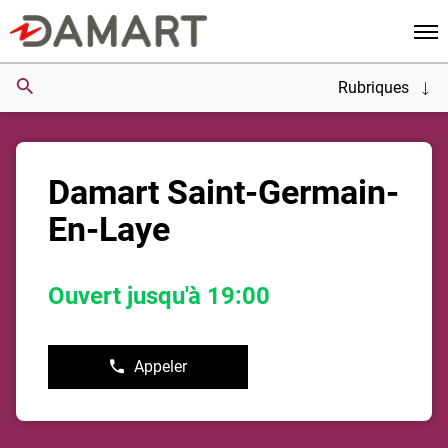
Men
Rubriques
Damart Saint-Germain-
En-Laye
Ouvert jusqu'à 19:00
Appeler
Afficher
le
numéro
de
téléphone