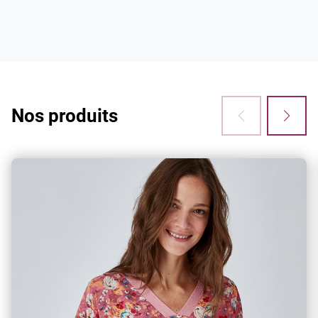
3x sans frais
Vous avez envie de craquer ? Bonne nouvelle :
à partir de 60€ d'achats, vous pouvez
désormais régler en 3 fois sans frais !
Nos produits
Retouches
Vous avez des ourlets, une retouche à faire ?
Notre service retouches s'occupe de tout !
Climatisation dans nos magasins
Pour votre confort lors de votre shopping et de
vos essayages, l’ensemble de nos boutiques
bénéficient d’une climatisation.