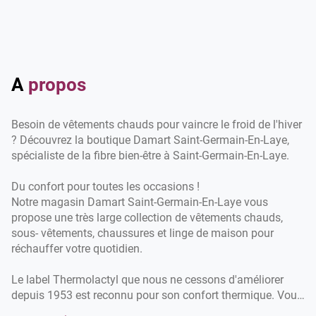
horaires
d'ouverture
du
point
de
vente
A
propos
Damart
Saint-
Germain-
Besoin de vêtements chauds pour vaincre le froid de l'hiver
En-
Laye
? Découvrez la boutique Damart Saint-Germain-En-Laye,
spécialiste de la fibre bien-être à Saint-Germain-En-Laye.
Du confort pour toutes les occasions !
Notre magasin Damart Saint-Germain-En-Laye vous
propose une très large collection de vêtements chauds,
sous- vêtements, chaussures et linge de maison pour
réchauffer votre quotidien.
Le label Thermolactyl que nous ne cessons d'améliorer
depuis 1953 est reconnu pour son confort thermique. Vous
pouvez choisir entre 5 niveaux de chaleur en fonction des