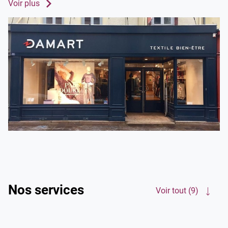
Voir plus
conditions météorologiques et de votre propre ressenti
avec le froid.
Ne craignez plus l'hiver et moquez-vous du froid avec nos
vêtements techniques en fibre Thermolactyl !
Rendez-vous dans votre magasin Damart Saint-Germain-
En-Laye. Nous vous accompagnons chaque saison avec
nos manteaux, gilets, pulls et sous-vêtements pour l'hiver
mais aussi avec nos t-shirts, jupes, chemisiers... pour l'été.
Alors, n'attendez plus !
Nos services
Voir tout (9)