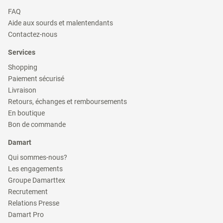
(ouvre
FAQ
dans
(ouvre
Aide aux sourds et malentendants
une
dans
(ouvre
nouvelle
Contactez-nous
une
dans
fenêtre)
nouvelle
une
Services
fenêtre)
nouvelle
fenêtre)
(ouvre
Shopping
dans
(ouvre
Paiement sécurisé
une
dans
(ouvre
nouvelle
Livraison
une
dans
fenêtre)
(ouvre
nouvelle
Retours, échanges et remboursements
une
dans
fenêtre)
(ouvre
nouvelle
En boutique
une
dans
fenêtre)
(ouvre
nouvelle
Bon de commande
une
dans
fenêtre)
nouvelle
une
Damart
fenêtre)
nouvelle
fenêtre)
(ouvre
Qui sommes-nous?
dans
(ouvre
Les engagements
une
dans
(ouvre
nouvelle
Groupe Damarttex
une
dans
fenêtre)
(ouvre
nouvelle
Recrutement
une
dans
fenêtre)
(ouvre
nouvelle
Relations Presse
une
dans
fenêtre)
(ouvre
nouvelle
Damart Pro
une
dans
fenêtre)