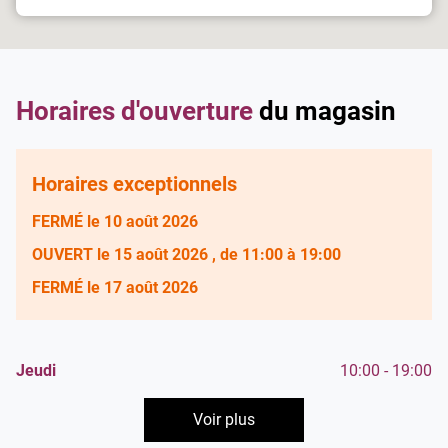
Saint-
de
Germain-
vente
En-
Damart
Laye
Saint-
Germain-
Horaires d'ouverture
du magasin
En-
Laye
Horaires exceptionnels
FERMÉ
le 10 août 2026
OUVERT
le 15 août 2026
, de 11:00 à 19:00
FERMÉ
le 17 août 2026
Horaires
Lundi
Mardi
Mercredi
10:00
10:00
10:00
-
-
-
19:00
19:00
19:00
Horaires
Jeudi
10:00
-
19:00
d'ouverture
d'ouverture
Vendredi
Samedi
Dimanche
10:00
10:00
-
-
Fermé
19:00
19:00
d'aujourd'hui
Voir plus
et
les