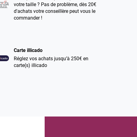
votre taille ? Pas de problème, dès 20€
d'achats votre conseillère peut vous le
commander !
Carte illicado
Réglez vos achats jusqu’à 250€ en
carte(s) illicado
Climatisation dans nos magasins
Pour votre confort lors de votre
shopping et de vos essayages,
l’ensemble de nos boutiques
bénéficient d’une climatisation.