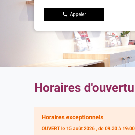
Appeler
Afficher
le
numéro
de
téléphone
du
point
de
vente
Damart
Bretigny
Sur
Orge
Horaires d'ouvertu
Horaires exceptionnels
OUVERT
le 15 août 2026
, de 09:30 à 19:00