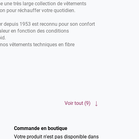
 une très large collection de vêtements
on pour réchauffer votre quotidien.
er depuis 1953 est reconnu pour son confort
aleur en fonction des conditions
id.
 nos vêtements techniques en fibre
ur Orge. Nous vous accompagnons chaque
nts pour l'hiver mais aussi avec nos t-shirts,
Voir tout (9)
Commande en boutique
Votre produit n'est pas disponible dans