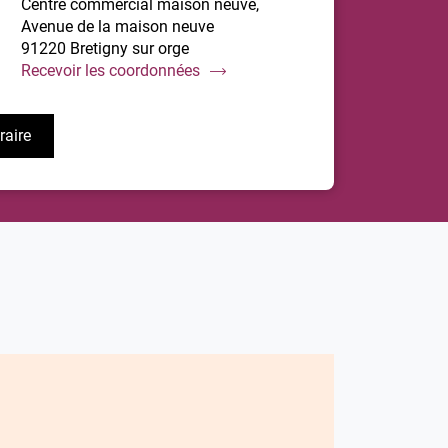
Centre commercial maison neuve,
Avenue de la maison neuve
91220 Bretigny sur orge
du
Recevoir les coordonnées
point
de
éraire
vente
usqu'au
Damart
oint
Bretigny
e
Sur
ente
Orge
amart
retigny
ur
rge