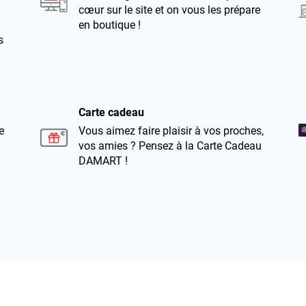
cœur sur le site et on vous les prépare
en boutique !
s
Carte cadeau
e
Vous aimez faire plaisir à vos proches,
vos amies ? Pensez à la Carte Cadeau
DAMART !
Retouches
Vous avez des ourlets, une retouche à
faire ? Notre service retouches
s'occupe de tout !