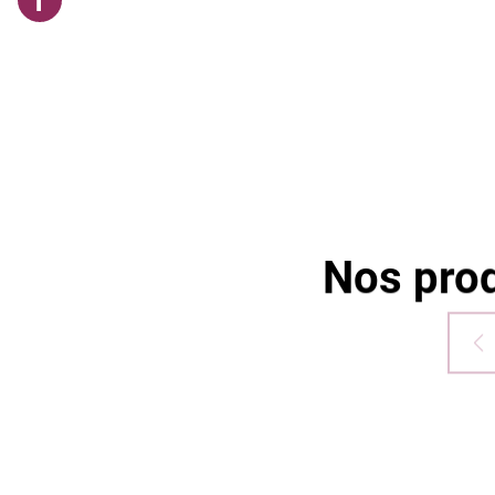
Damart
Bretigny
Sur
Orge
Nos prod