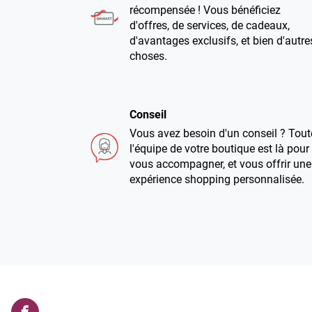
récompensée ! Vous bénéficiez
d'offres, de services, de cadeaux,
d'avantages exclusifs, et bien d'autre
choses.
Conseil
Vous avez besoin d'un conseil ? Tout
l'équipe de votre boutique est là pour
vous accompagner, et vous offrir une
expérience shopping personnalisée.
3x sans frais
Vous avez envie de craquer ? Bonne
nouvelle : à partir de 60€ d'achats,
vous pouvez désormais régler en 3
fois sans frais !