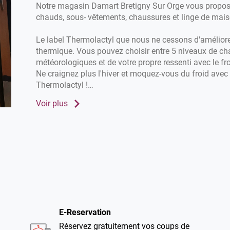
Notre magasin Damart Bretigny Sur Orge vous propose
chauds, sous- vêtements, chaussures et linge de mais
Le label Thermolactyl que nous ne cessons d'amélior
thermique. Vous pouvez choisir entre 5 niveaux de ch
météorologiques et de votre propre ressenti avec le fro
Ne craignez plus l'hiver et moquez-vous du froid avec
Thermolactyl !
Voir plus
Rendez-vous dans votre magasin Damart Bretigny S
saison avec nos manteaux, gilets, pulls et sous-vêteme
jupes, chemisiers... pour l'été. Alors, n'attendez plus !
E-Reservation
Réservez gratuitement vos coups de