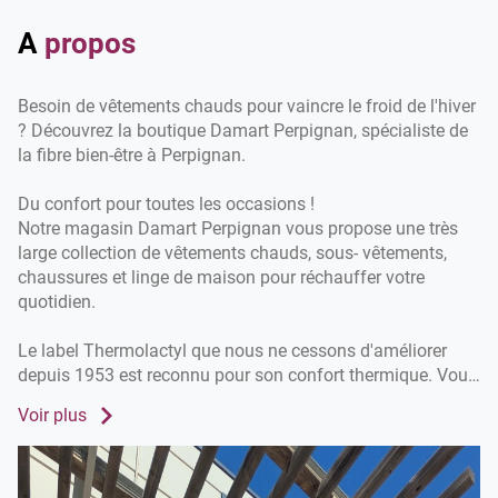
de
vente
A
propos
Damart
Perpignan
Besoin de vêtements chauds pour vaincre le froid de l'hiver
? Découvrez la boutique Damart Perpignan, spécialiste de
la fibre bien-être à Perpignan.
Du confort pour toutes les occasions !
Notre magasin Damart Perpignan vous propose une très
large collection de vêtements chauds, sous- vêtements,
chaussures et linge de maison pour réchauffer votre
quotidien.
Le label Thermolactyl que nous ne cessons d'améliorer
depuis 1953 est reconnu pour son confort thermique. Vous
pouvez choisir entre 5 niveaux de chaleur en fonction des
Voir plus
conditions météorologiques et de votre propre ressenti
avec le froid.
Ne craignez plus l'hiver et moquez-vous du froid avec nos
vêtements techniques en fibre Thermolactyl !