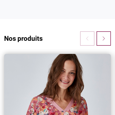
3x sans frais
Vous avez envie de craquer ? Bonne nouvelle :
à partir de 60€ d'achats, vous pouvez
désormais régler en 3 fois sans frais !
Nos produits
Retouches
Vous avez des ourlets, une retouche à faire ?
Notre service retouches s'occupe de tout !
Climatisation dans nos magasins
Pour votre confort lors de votre shopping et de
vos essayages, l’ensemble de nos boutiques
bénéficient d’une climatisation.