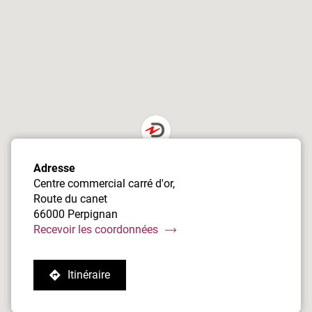
de
vente
Damart
Perpignan
Adresse
Centre commercial carré d'or,
Route du canet
66000 Perpignan
du
Recevoir les coordonnées
point
de
Itinéraire
vente
jusqu'au
Damart
point
Perpignan