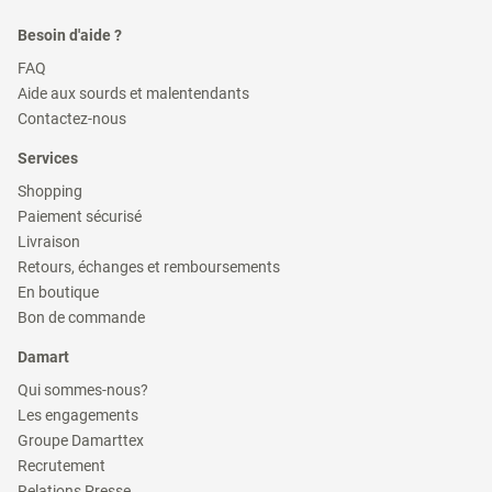
Besoin d'aide ?
(ouvre
FAQ
dans
(ouvre
Aide aux sourds et malentendants
une
dans
(ouvre
nouvelle
Contactez-nous
une
dans
fenêtre)
nouvelle
une
Services
fenêtre)
nouvelle
fenêtre)
(ouvre
Shopping
dans
(ouvre
Paiement sécurisé
une
dans
(ouvre
nouvelle
Livraison
une
dans
fenêtre)
(ouvre
nouvelle
Retours, échanges et remboursements
une
dans
fenêtre)
(ouvre
nouvelle
En boutique
une
dans
fenêtre)
(ouvre
nouvelle
Bon de commande
une
dans
fenêtre)
nouvelle
une
Damart
fenêtre)
nouvelle
fenêtre)
(ouvre
Qui sommes-nous?
dans
(ouvre
Les engagements
une
dans
(ouvre
nouvelle
Groupe Damarttex
une
dans
fenêtre)
(ouvre
nouvelle
Recrutement
une
dans
fenêtre)
(ouvre
nouvelle
Relations Presse