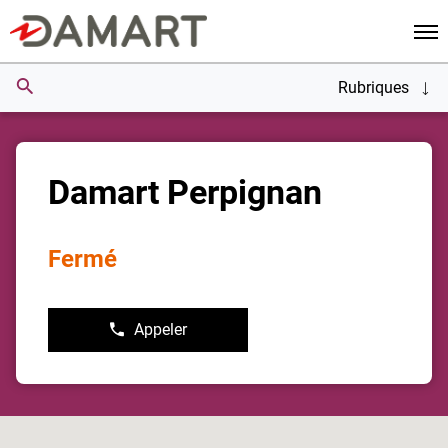
Men
Rubriques
Damart Perpignan
Fermé
Appeler
Afficher
le
numéro
de
téléphone
du
point