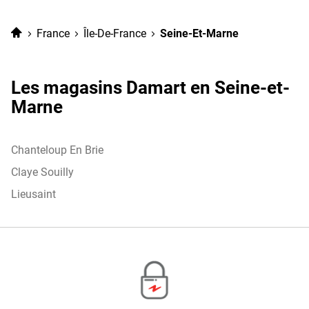
vente
point
de
Damart
Accueil
France
Île-De-France
Seine-Et-Marne
vente
Marne
Damart
La
Marne
Vallée
La
Les magasins Damart en Seine-et-
Vallée
Marne
Chanteloup En Brie
Claye Souilly
Lieusaint