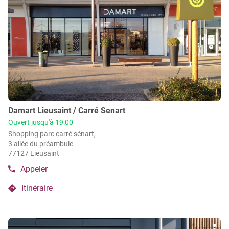
Damart
d'op
la
vente
Claye
Damart
touche
Souilly
Claye
ENTRÉE
Souilly
pour
obtenir
de
plus
amples
informations
Point
Damart Lieusaint / Carré Senart
de
Ouvert jusqu'à 19:00
vente
Shopping parc carré sénart,
:
3 allée du préambule
77127 Lieusaint
Appeler
Afficher
le
Itinéraire
numéro
jusqu'au
de
point
téléphone
de
du
Appuyer
vente
point