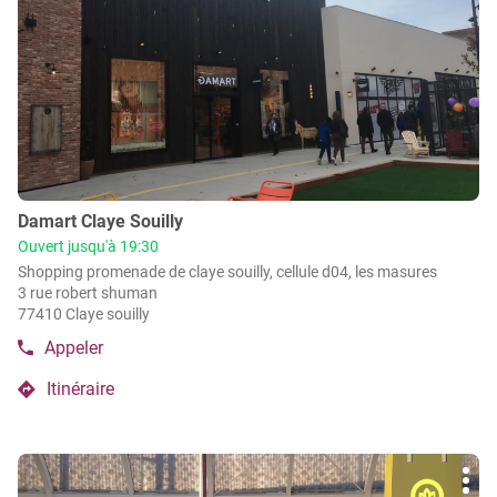
touche
ENTRÉE
pour
obtenir
de
plus
amples
informations
Point
Damart Claye Souilly
de
Ouvert jusqu'à 19:30
vente
Shopping promenade de claye souilly, cellule d04, les masures
:
3 rue robert shuman
77410 Claye souilly
Appeler
Afficher
le
Itinéraire
numéro
jusqu'au
de
point
téléphone
de
du
Appuyer
vente
point
Plu
sur
de