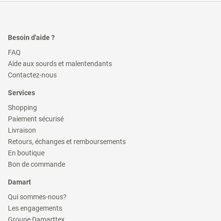
Besoin d'aide ?
(ouvre
FAQ
dans
(ouvre
Aide aux sourds et malentendants
une
dans
(ouvre
nouvelle
Contactez-nous
une
dans
fenêtre)
nouvelle
une
Services
fenêtre)
nouvelle
fenêtre)
(ouvre
Shopping
dans
(ouvre
Paiement sécurisé
une
dans
(ouvre
nouvelle
Livraison
une
dans
fenêtre)
(ouvre
nouvelle
Retours, échanges et remboursements
une
dans
fenêtre)
(ouvre
nouvelle
En boutique
une
dans
fenêtre)
(ouvre
nouvelle
Bon de commande
une
dans
fenêtre)
nouvelle
une
Damart
fenêtre)
nouvelle
fenêtre)
(ouvre
Qui sommes-nous?
dans
(ouvre
Les engagements
une
dans
(ouvre
nouvelle
Groupe Damarttex