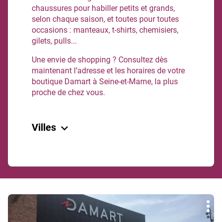
chaussures pour habiller petits et grands,
selon chaque saison, et toutes pour toutes
occasions : manteaux, t-shirts, chemisiers,
gilets, pulls...
Une envie de shopping ? Consultez dès
maintenant l’adresse et les horaires de votre
boutique Damart à Seine-et-Marne, la plus
proche de chez vous.
Villes
Chanteloup-En-Brie
Claye-Souilly
Lieusaint
Appuyer
Retour à Île-de-France
Plu
sur
d'op
la