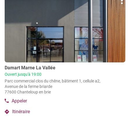
Plu
sur
de
Damart
d'op
la
vente
Lieusaint
Damart
touche
/
Lieusaint
ENTRÉE
Carré
/
pour
Senart
Carré
obtenir
Senart
de
plus
amples
informations
Point
Damart Marne La Vallée
de
Ouvert jusqu'à 19:00
vente
Parc commercial clos du chêne, bâtiment 1, cellule a2,
:
Avenue de la ferme briarde
77600 Chanteloup en brie
Appeler
Afficher
le
Itinéraire
numéro
jusqu'au
de
point
téléphone
de
du