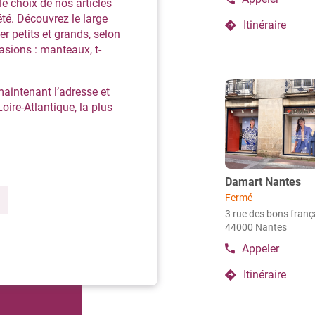
 choix de nos articles
Afficher
le
'été. Découvrez le large
Itinéraire
numéro
jusqu'au
er petits et grands, selon
de
point
asions : manteaux, t-
téléphone
de
du
vente
point
Appuyer
aintenant l’adresse et
de
Damart
sur
vente
oire-Atlantique, la plus
Saint-
la
Damart
Nazaire
Saint-
touche
Nazaire
ENTRÉE
pour
obtenir
Point
Damart Nantes
de
de
Fermé
vente
plus
3 rue des bons franç
:
amples
44000 Nantes
informations
Appeler
Afficher
le
Itinéraire
numéro
jusqu'au
de
point
téléphone
de