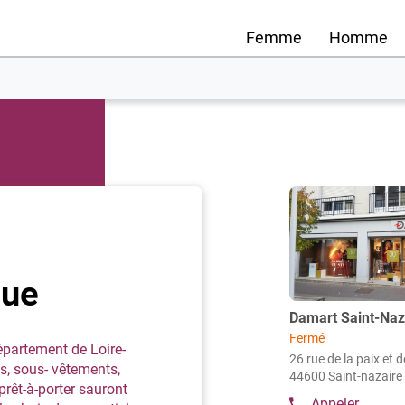
Femme
Homme
Appuyer
sur
la
touche
ENTRÉE
que
pour
obtenir
Point
Damart Saint-Naz
de
de
Fermé
vente
épartement de Loire-
plus
26 rue de la paix et d
:
s, sous- vêtements,
amples
44600 Saint-nazaire
prêt-à-porter sauront
informations
Appeler