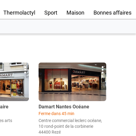
Thermolactyl
Sport
Maison
Bonnes affaires
Appuyer
Plus
Plus
sur
d'options
d'options
la
touche
ENTRÉE
pour
obtenir
Point
aire
Damart Nantes Océane
de
de
Ferme dans 45 min
vente
plus
es arts
Centre commercial leclerc océane,
:
amples
10 rond-point de la corbinerie
informations
44400 Rezé