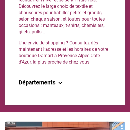
Découvrez le large choix de textile et
chaussures pour habiller petits et grands,
selon chaque saison, et toutes pour toutes
occasions : manteaux, t-shirts, chemisiers,
gilets, pulls...
Une envie de shopping ? Consultez dès
maintenant l’adresse et les horaires de votre
boutique Damart à Provence-Alpes-Côte
d'Azur, la plus proche de chez vous.
Départements
Alpes-Maritimes
Bouches-Du-Rhone
Var
Appuyer
Vaucluse