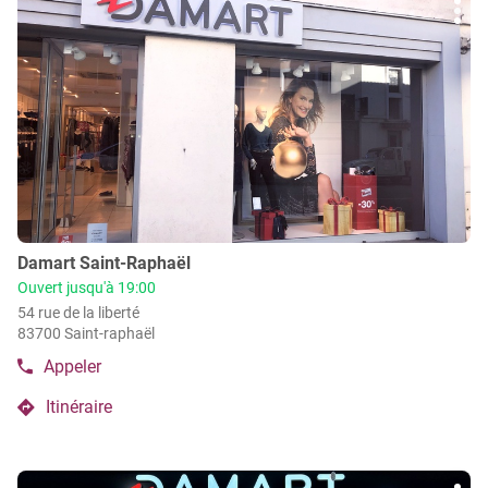
vente
point
Plu
sur
de
Damart
d'op
la
vente
Toulon
Damart
touche
Toulon
ENTRÉE
pour
obtenir
de
plus
amples
informations
Point
Damart Saint-Raphaël
de
Ouvert jusqu'à 19:00
vente
54 rue de la liberté
:
83700 Saint-raphaël
Appeler
Afficher
le
Itinéraire
numéro
jusqu'au
de
point
téléphone
de
du
Appuyer