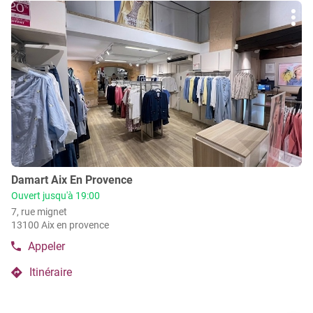
du
Appuyer
vente
point
Plu
sur
de
Damart
d'op
la
vente
Avignon
Damart
touche
Avignon
ENTRÉE
pour
obtenir
de
plus
amples
informations
Point
Damart Aix En Provence
de
Ouvert jusqu'à 19:00
vente
7, rue mignet
:
13100 Aix en provence
Appeler
Afficher
le
Itinéraire
numéro
jusqu'au
de
point
téléphone
de