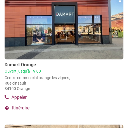
Plu
sur
d'op
la
Retour à France
touche
ENTRÉE
pour
obtenir
de
plus
amples
informations
Point
Damart Orange
de
Ouvert jusqu'à 19:00
vente
Centre commercial orange les vignes,
:
Rue cinsault
84100 Orange
Appeler
Afficher
le
Itinéraire
numéro
jusqu'au
de
point
téléphone
de
du
Appuyer