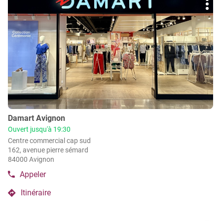
vente
point
Plu
sur
de
Damart
d'op
la
vente
Saint-
Damart
touche
Raphaël
Saint-
ENTRÉE
Raphaël
pour
obtenir
de
plus
amples
informations
Point
Damart Avignon
de
Ouvert jusqu'à 19:30
vente
Centre commercial cap sud
:
162, avenue pierre sémard
84000 Avignon
Appeler
Afficher
le
Itinéraire
numéro
jusqu'au
de
point
téléphone
de