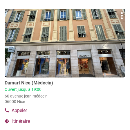
point
téléphone
de
du
Appuyer
vente
point
Plu
sur
de
Damart
d'op
la
vente
Nice
Damart
touche
Lingostière
Nice
ENTRÉE
Lingostière
pour
obtenir
de
plus
amples
informations
Point
Damart Nice (Médecin)
de
Ouvert jusqu'à 19:00
vente
60 avenue jean médecin
:
06000 Nice
Appeler
Afficher
le
Itinéraire
numéro
jusqu'au
de