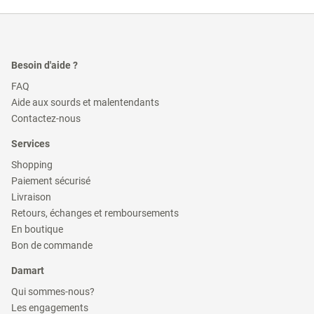
Besoin d'aide ?
(ouvre
FAQ
dans
(ouvre
Aide aux sourds et malentendants
une
dans
(ouvre
nouvelle
Contactez-nous
une
dans
fenêtre)
nouvelle
une
Services
fenêtre)
nouvelle
fenêtre)
(ouvre
Shopping
dans
(ouvre
Paiement sécurisé
une
dans
(ouvre
nouvelle
Livraison
une
dans
fenêtre)
(ouvre
nouvelle
Retours, échanges et remboursements
une
dans
fenêtre)
(ouvre
nouvelle
En boutique
une
dans
fenêtre)
(ouvre
nouvelle
Bon de commande
une
dans
fenêtre)
nouvelle
une
Damart
fenêtre)
nouvelle
fenêtre)
(ouvre
Qui sommes-nous?
dans
(ouvre
Les engagements
une