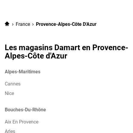
point
téléphone
de
du
vente
point
de
Damart
Accueil
France
Provence-Alpes-Côte D'Azur
vente
Nice
Damart
(Médecin)
Nice
(Médecin)
Les magasins Damart en Provence-
Alpes-Côte d'Azur
Alpes-Maritimes
Cannes
Nice
Bouches-Du-Rhône
Aix En Provence
Arles