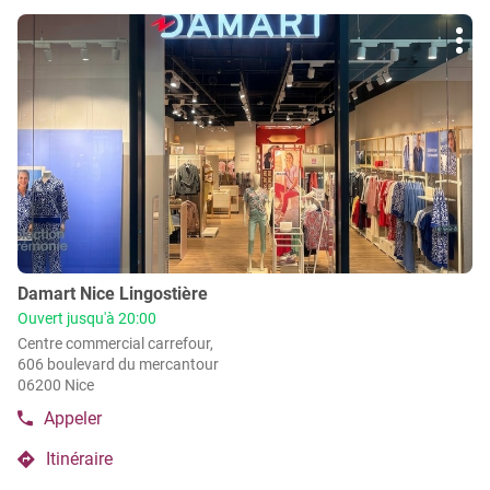
de
du
Appuyer
vente
point
Plu
sur
de
Damart
d'op
la
vente
Arles
Damart
touche
Arles
ENTRÉE
pour
obtenir
de
plus
amples
informations
Point
Damart Nice Lingostière
de
Ouvert jusqu'à 20:00
vente
Centre commercial carrefour,
:
606 boulevard du mercantour
06200 Nice
Appeler
Afficher
le
Itinéraire
numéro
jusqu'au
de