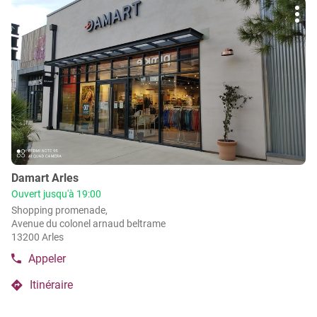
Appuyer
vente
point
Plu
sur
de
Damart
d'op
la
vente
Cannes
Damart
touche
Cannes
ENTRÉE
pour
obtenir
de
plus
amples
informations
Point
Damart Arles
de
Ouvert jusqu'à 19:00
vente
Shopping promenade,
:
Avenue du colonel arnaud beltrame
13200 Arles
Appeler
Afficher
le
Itinéraire
numéro
jusqu'au
de
point
téléphone