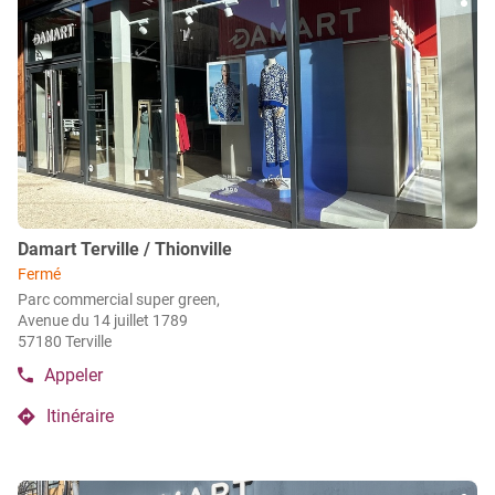
Plu
sur
de
Damart
d'op
la
vente
Mulhouse
Damart
touche
Mulhouse
ENTRÉE
pour
obtenir
de
plus
amples
informations
Point
Damart Terville / Thionville
de
Fermé
vente
Parc commercial super green,
:
Avenue du 14 juillet 1789
57180 Terville
Appeler
Afficher
le
Itinéraire
numéro
jusqu'au
de
point
téléphone
de
du
Appuyer