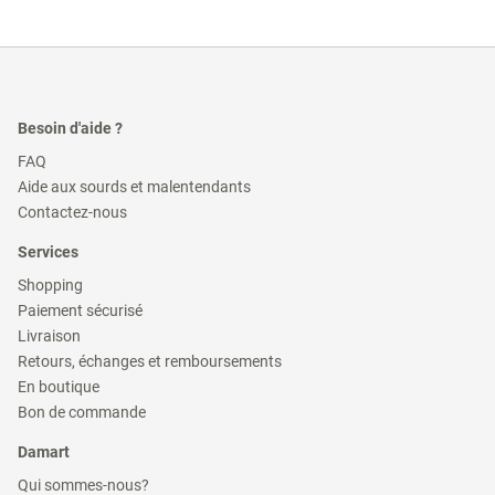
Besoin d'aide ?
(ouvre
FAQ
dans
(ouvre
Aide aux sourds et malentendants
une
dans
(ouvre
nouvelle
Contactez-nous
une
dans
fenêtre)
nouvelle
une
Services
fenêtre)
nouvelle
fenêtre)
(ouvre
Shopping
dans
(ouvre
Paiement sécurisé
une
dans
(ouvre
nouvelle
Livraison
une
dans
fenêtre)
(ouvre
nouvelle
Retours, échanges et remboursements
une
dans
fenêtre)
(ouvre
nouvelle
En boutique
une
dans
fenêtre)
(ouvre
nouvelle
Bon de commande
une
dans
fenêtre)
nouvelle
une
Damart
fenêtre)
nouvelle
fenêtre)
(ouvre
Qui sommes-nous?