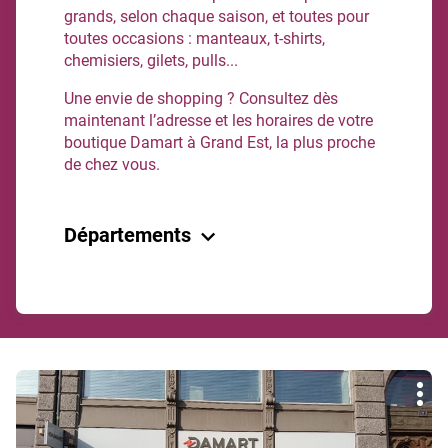
grands, selon chaque saison, et toutes pour
toutes occasions : manteaux, t-shirts,
chemisiers, gilets, pulls...
Une envie de shopping ? Consultez dès
maintenant l’adresse et les horaires de votre
boutique Damart à Grand Est, la plus proche
de chez vous.
Départements
Aube
Bas-Rhin
Haut-Rhin
Marne
Meurthe-Et-Moselle
Appuyer
Moselle
Plu
sur
d'op
la
Retour à France
touche