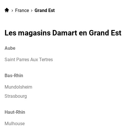
point
de
Damart
Accueil
France
Grand Est
vente
Nancy
Damart
Nancy
Les magasins Damart en Grand Est
Aube
Saint Parres Aux Tertres
Bas-Rhin
Mundolsheim
Strasbourg
Haut-Rhin
Mulhouse