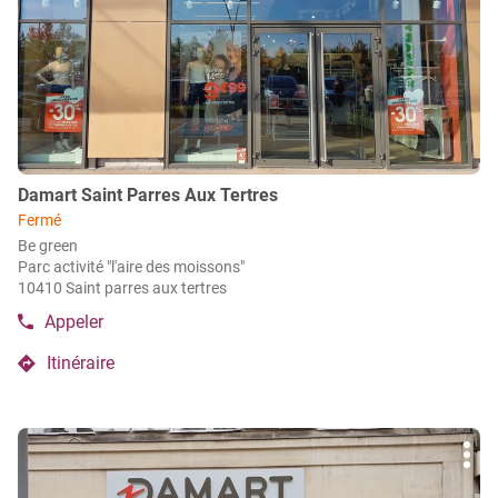
Strasbourg
ENTRÉE
pour
obtenir
de
plus
amples
informations
Point
Damart Saint Parres Aux Tertres
de
Fermé
vente
Be green
:
Parc activité "l'aire des moissons"
10410 Saint parres aux tertres
Appeler
Afficher
le
Itinéraire
numéro
jusqu'au
de
point
téléphone
de
du
Appuyer
vente
point
Plu
sur
de
Damart
d'op
la
vente
Saint