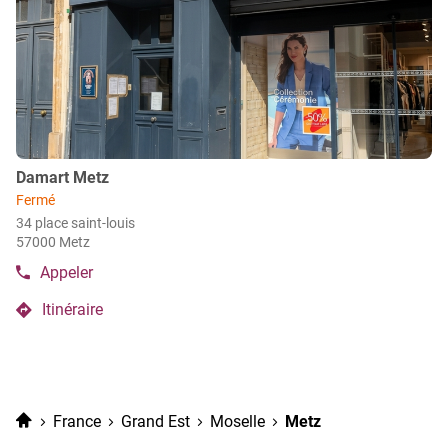
ENTRÉE
pour
obtenir
de
plus
amples
informations
Point
Damart Metz
de
Fermé
vente
34 place saint-louis
:
57000 Metz
Appeler
Afficher
le
Itinéraire
numéro
jusqu'au
de
point
téléphone
de
du
vente
point
de
Damart
Accueil
France
Grand Est
Moselle
Metz
vente
Metz
Damart