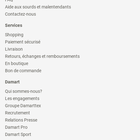
dans
(ouvre
Aide aux sourds et malentendants
une
dans
(ouvre
nouvelle
Contactez-nous
une
dans
fenêtre)
nouvelle
une
Services
fenêtre)
nouvelle
fenêtre)
(ouvre
Shopping
dans
(ouvre
Paiement sécurisé
une
dans
(ouvre
nouvelle
Livraison
une
dans
fenêtre)
(ouvre
nouvelle
Retours, échanges et remboursements
une
dans
fenêtre)
(ouvre
nouvelle
En boutique
une
dans
fenêtre)
(ouvre
nouvelle
Bon de commande
une
dans
fenêtre)
nouvelle
une
Damart
fenêtre)
nouvelle
fenêtre)
(ouvre
Qui sommes-nous?
dans
(ouvre
Les engagements
une
dans
(ouvre
nouvelle
Groupe Damarttex
une
dans
fenêtre)
(ouvre
nouvelle
Recrutement
une
dans
fenêtre)
(ouvre
nouvelle
Relations Presse
une
dans
fenêtre)
(ouvre
nouvelle
Damart Pro
une
dans
fenêtre)
(ouvre
nouvelle
Damart Sport
une
dans
fenêtre)