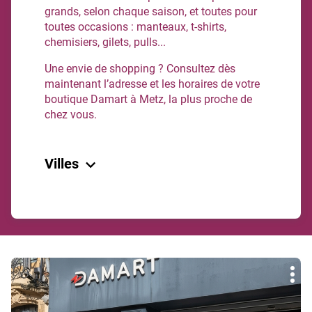
grands, selon chaque saison, et toutes pour
toutes occasions : manteaux, t-shirts,
chemisiers, gilets, pulls...
Une envie de shopping ? Consultez dès
maintenant l’adresse et les horaires de votre
boutique Damart à Metz, la plus proche de
chez vous.
Villes
Metz
Terville
Retour à Moselle
Appuyer
Plu
sur
d'op
la
touche