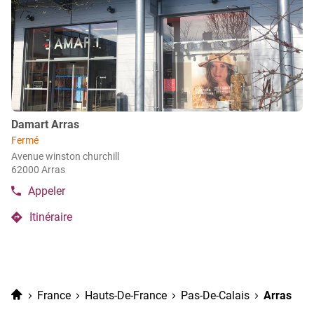
ENTRÉE
pour
obtenir
de
plus
amples
informations
Point
Damart Arras
de
Fermé
vente
Avenue winston churchill
:
62000 Arras
Appeler
Afficher
le
Itinéraire
numéro
jusqu'au
de
point
téléphone
de
du
vente
point
de
Damart
Accueil
France
Hauts-De-France
Pas-De-Calais
Arras
vente
Arras
Damart