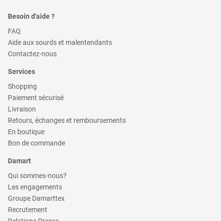
Besoin d'aide ?
(ouvre
FAQ
dans
(ouvre
Aide aux sourds et malentendants
une
dans
(ouvre
nouvelle
Contactez-nous
une
dans
fenêtre)
nouvelle
une
Services
fenêtre)
nouvelle
fenêtre)
(ouvre
Shopping
dans
(ouvre
Paiement sécurisé
une
dans
(ouvre
nouvelle
Livraison
une
dans
fenêtre)
(ouvre
nouvelle
Retours, échanges et remboursements
une
dans
fenêtre)
(ouvre
nouvelle
En boutique
une
dans
fenêtre)
(ouvre
nouvelle
Bon de commande
une
dans
fenêtre)
nouvelle
une
Damart
fenêtre)
nouvelle
fenêtre)
(ouvre
Qui sommes-nous?
dans
(ouvre
Les engagements
une
dans
(ouvre
nouvelle
Groupe Damarttex
une
dans
fenêtre)
(ouvre
nouvelle
Recrutement
une
dans
fenêtre)
(ouvre
nouvelle