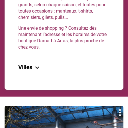
grands, selon chaque saison, et toutes pour
toutes occasions : manteaux, t-shirts,
chemisiers, gilets, pulls...
Une envie de shopping ? Consultez dès
maintenant l’adresse et les horaires de votre
boutique Damart à Arras, la plus proche de
chez vous.
Villes
Arras
Bruay-La-Buissiere
Noyelles-Godault
Vendin-Le-Vieil
Appuyer
Retour à Pas-de-Calais
Plu
sur
d'op
la
touche