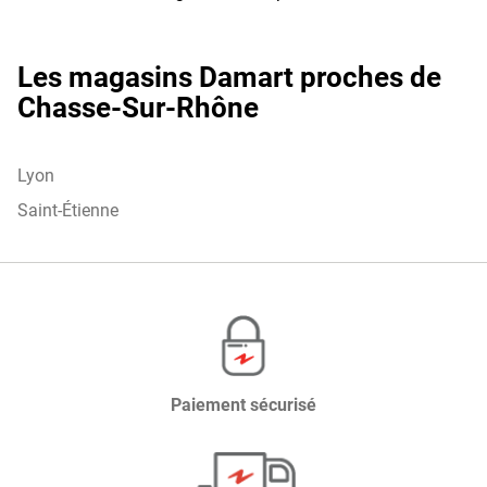
Chasse-
Damart
Sur-
Chasse-
Rhône
Sur-
Les magasins Damart proches de
Rhône
Chasse-Sur-Rhône
Lyon
Saint-Étienne
Paiement sécurisé