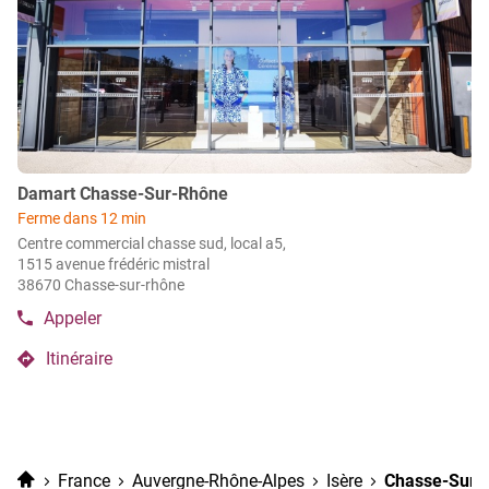
ENTRÉE
pour
obtenir
de
plus
amples
informations
Point
Damart Chasse-Sur-Rhône
de
Ferme dans 12 min
vente
Centre commercial chasse sud, local a5,
:
1515 avenue frédéric mistral
38670 Chasse-sur-rhône
Appeler
Afficher
le
Itinéraire
numéro
jusqu'au
de
point
téléphone
de
du
vente
point
de
Damart
Accueil
France
Auvergne-Rhône-Alpes
Isère
Chasse-Sur-
vente