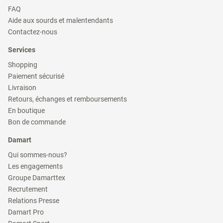
(ouvre
FAQ
dans
(ouvre
Aide aux sourds et malentendants
une
dans
(ouvre
nouvelle
Contactez-nous
une
dans
fenêtre)
nouvelle
une
Services
fenêtre)
nouvelle
fenêtre)
(ouvre
Shopping
dans
(ouvre
Paiement sécurisé
une
dans
(ouvre
nouvelle
Livraison
une
dans
fenêtre)
(ouvre
nouvelle
Retours, échanges et remboursements
une
dans
fenêtre)
(ouvre
nouvelle
En boutique
une
dans
fenêtre)
(ouvre
nouvelle
Bon de commande
une
dans
fenêtre)
nouvelle
une
Damart
fenêtre)
nouvelle
fenêtre)
(ouvre
Qui sommes-nous?
dans
(ouvre
Les engagements
une
dans
(ouvre
nouvelle
Groupe Damarttex
une
dans
fenêtre)
(ouvre
nouvelle
Recrutement
une
dans
fenêtre)
(ouvre
nouvelle
Relations Presse
une
dans
fenêtre)
(ouvre
nouvelle
Damart Pro
une
dans
fenêtre)
(ouvre