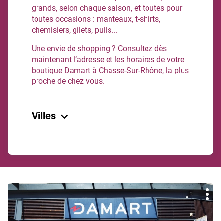
grands, selon chaque saison, et toutes pour
toutes occasions : manteaux, t-shirts,
chemisiers, gilets, pulls...
Une envie de shopping ? Consultez dès
maintenant l’adresse et les horaires de votre
boutique Damart à Chasse-Sur-Rhône, la plus
proche de chez vous.
Villes
Chasse-Sur-Rhone
Grenoble
Retour à Isère
Appuyer
Plu
sur
d'op
la
touche