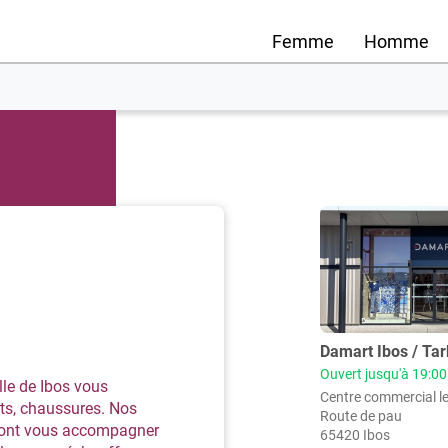
Femme
Homme
Appuyer
sur
la
touche
ENTRÉE
pour
obtenir
Point
Damart Ibos / Ta
de
de
Ouvert jusqu'à 19:00
vente
lle de Ibos vous
plus
Centre commercial le
:
ts, chaussures. Nos
amples
Route de pau
auront vous accompagner
informations
65420 Ibos