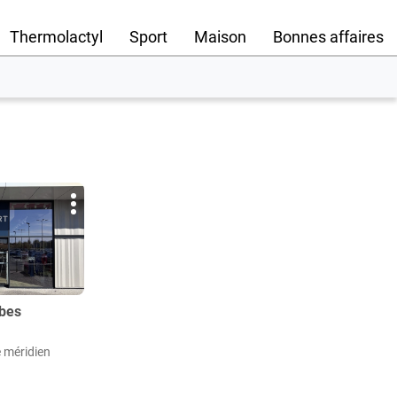
Thermolactyl
Sport
Maison
Bonnes affaires
Plus
d'options
rbes
 méridien