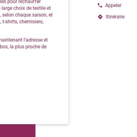
les pour réchauffer
Appeler
Afficher
e large choix de textile et
le
, selon chaque saison, et
Itinéraire
numéro
jusqu'au
t-shirts, chemisiers,
de
point
téléphone
de
du
vente
aintenant l’adresse et
point
de
Damart
bos, la plus proche de
vente
Ibos
Damart
/
Ibos
Tarbes
/
Tarbes